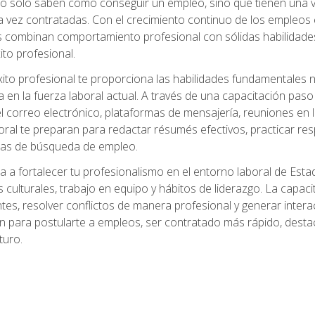
no solo saben cómo conseguir un empleo, sino que tienen una ve
ez contratadas. Con el crecimiento continuo de los empleos en 
s combinan comportamiento profesional con sólidas habilidades
ito profesional.
xito profesional te proporciona las habilidades fundamentales
n la fuerza laboral actual. A través de una capacitación paso a
del correo electrónico, plataformas de mensajería, reuniones en 
ral te preparan para redactar résumés efectivos, practicar res
rmas de búsqueda de empleo.
a a fortalecer tu profesionalismo en el entorno laboral de Es
 culturales, trabajo en equipo y hábitos de liderazgo. La capaci
tes, resolver conflictos de manera profesional y generar interac
n para postularte a empleos, ser contratado más rápido, destac
turo.