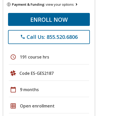
Payment & Funding:
view your options
ENROLL NOW
Call Us: 855.520.6806
phone
schedule
191 course hrs
Code ES-GES2187
calendar_today
9 months
grid_on
Open enrollment