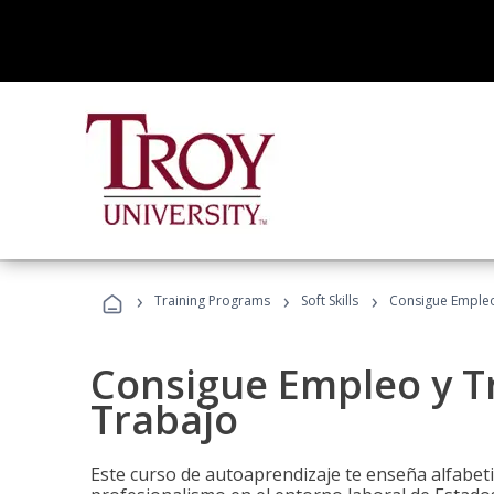
›
›
›
Training Programs
Soft Skills
Consigue Empleo
Consigue Empleo y T
Trabajo
Este curso de autoaprendizaje te enseña alfabeti