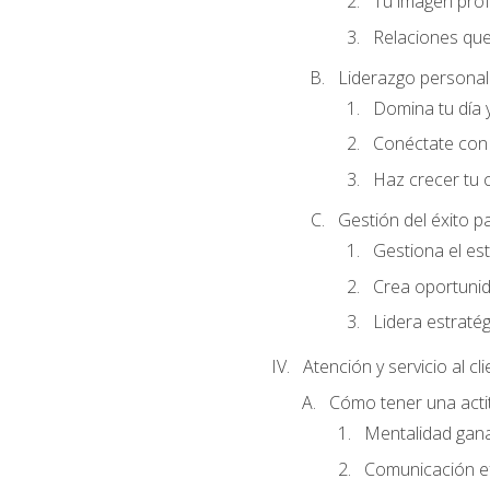
Tu imagen profe
Relaciones que
Liderazgo personal 
Domina tu día y
Conéctate con 
Haz crecer tu 
Gestión del éxito p
Gestiona el est
Crea oportunid
Lidera estraté
Atención y servicio al cl
Cómo tener una acti
Mentalidad gana
Comunicación ef