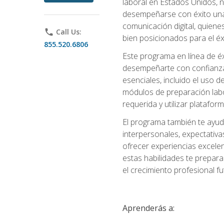
laboral en Estados Unidos, 
desempeñarse con éxito una v
comunicación digital, quiene
phone
Call Us:
bien posicionados para el éx
855.520.6806
Este programa en línea de é
desempeñarte con confianza e
esenciales, incluido el uso 
módulos de preparación labo
requerida y utilizar platafo
El programa también te ayud
interpersonales, expectativas
ofrecer experiencias excelen
estas habilidades te prepara
el crecimiento profesional fu
Aprenderás a: