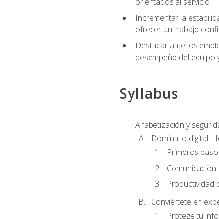
orientados al servicio
Incrementar la estabilid
ofrecer un trabajo confi
Destacar ante los emplea
desempeño del equipo y 
Syllabus
Alfabetización y segurida
Domina lo digital: 
Primeros pasos
Comunicación di
Productividad 
Conviértete en expe
Protege tu inf