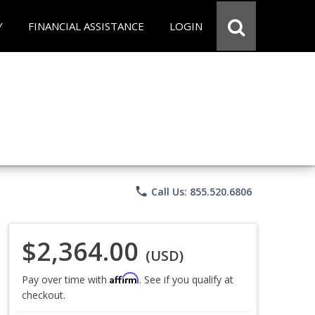
Y
FINANCIAL ASSISTANCE
LOGIN
phone
Call Us: 855.520.6806
$2,364.00
(USD)
Affirm
Pay over time with
. See if you qualify at
checkout.