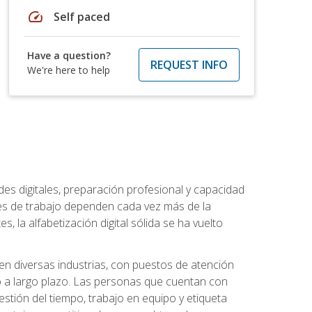
speed
Self paced
Have a question?
REQUEST INFO
We're here to help
es digitales, preparación profesional y capacidad
es de trabajo dependen cada vez más de la
, la alfabetización digital sólida se ha vuelto
en diversas industrias, con puestos de atención
o a largo plazo. Las personas que cuentan con
stión del tiempo, trabajo en equipo y etiqueta