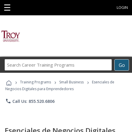
☰
LOGIN
Search
Go
Career
Training
›
›
›
Programs
Training Programs
Small Business
Esenciales de
Negocios Digitales para Emprendedores
phone
Call Us: 855.520.6806
Esenciales de Negocios Digitales