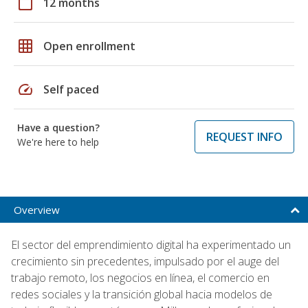
calendar_today
12 months
grid_on
Open enrollment
speed
Self paced
Have a question?
REQUEST INFO
We're here to help
Overview
El sector del emprendimiento digital ha experimentado un
crecimiento sin precedentes, impulsado por el auge del
trabajo remoto, los negocios en línea, el comercio en
redes sociales y la transición global hacia modelos de