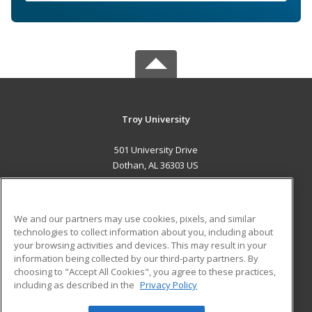
Troy University
501 University Drive
Dothan, AL 36303 US
MAIN CONTENT
Career Training
We and our partners may use cookies, pixels, and similar
technologies to collect information about you, including about
ADDITIONAL RESOURCES
your browsing activities and devices. This may result in your
information being collected by our third-party partners. By
Military
Student Blog
choosing to "Accept All Cookies", you agree to these practices,
Financial Assistance
including as described in the
Privacy Policy
Help