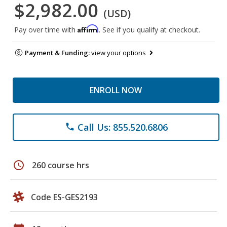
$2,982.00
(USD)
Affirm
Pay over time with
. See if you qualify at checkout.
Payment & Funding:
view your options
ENROLL NOW
Call Us: 855.520.6806
phone
schedule
260 course hrs
Code ES-GES2193