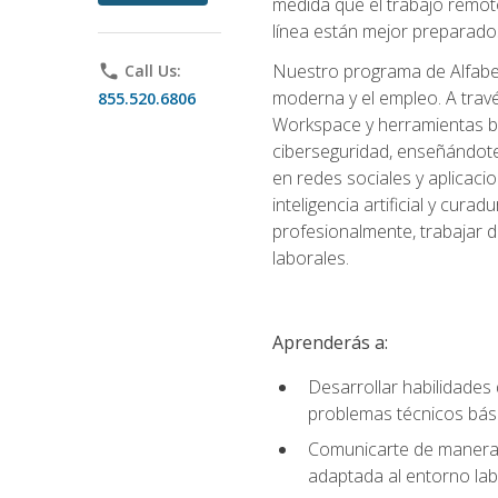
medida que el trabajo remoto
línea están mejor preparados
Nuestro programa de Alfabetiz
phone
Call Us:
moderna y el empleo. A trav
855.520.6806
Workspace y herramientas bas
ciberseguridad, enseñándote
en redes sociales y aplicaci
inteligencia artificial y cur
profesionalmente, trabajar d
laborales.
Aprenderás a:
Desarrollar habilidades 
problemas técnicos bás
Comunicarte de manera e
adaptada al entorno lab