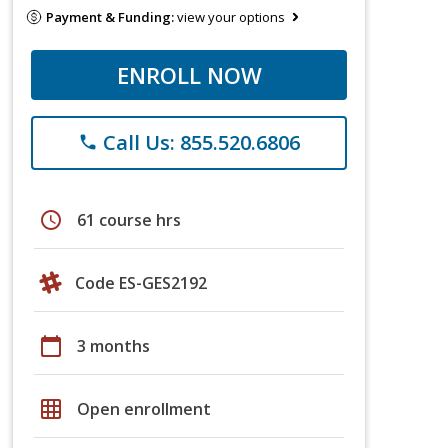
Payment & Funding:
view your options
ENROLL NOW
Call Us: 855.520.6806
phone
schedule
61 course hrs
Code ES-GES2192
calendar_today
3 months
grid_on
Open enrollment