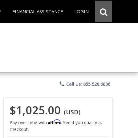
Y
FINANCIAL ASSISTANCE
LOGIN
phone
Call Us: 855.520.6806
$1,025.00
(USD)
Affirm
Pay over time with
. See if you qualify at
checkout.