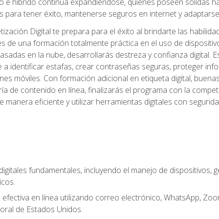
 e híbrido continúa expandiéndose, quienes poseen sólidas habi
 para tener éxito, mantenerse seguros en internet y adaptarse 
ación Digital te prepara para el éxito al brindarte las habilida
és de una formación totalmente práctica en el uso de dispositi
adas en la nube, desarrollarás destreza y confianza digital. Es
 a identificar estafas, crear contraseñas seguras, proteger in
ones móviles. Con formación adicional en etiqueta digital, buena
aduría de contenido en línea, finalizarás el programa con la com
e manera eficiente y utilizar herramientas digitales con segur
digitales fundamentales, incluyendo el manejo de dispositivos, g
icos.
fectiva en línea utilizando correo electrónico, WhatsApp, Zoom,
oral de Estados Unidos.