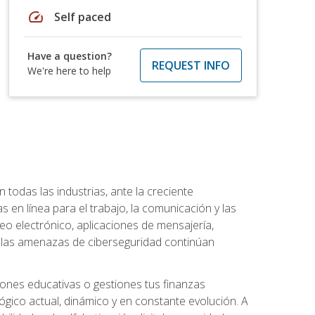
speed
Self paced
Have a question?
REQUEST INFO
We're here to help
todas las industrias, ante la creciente
en línea para el trabajo, la comunicación y las
o electrónico, aplicaciones de mensajería,
e las amenazas de ciberseguridad continúan
iones educativas o gestiones tus finanzas
lógico actual, dinámico y en constante evolución. A