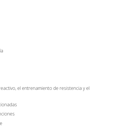
ía
eactivo, el entrenamiento de resistencia y el
ccionadas
nciones
te