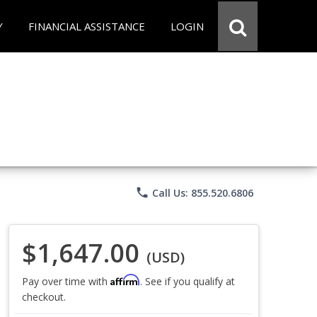
Y
FINANCIAL ASSISTANCE
LOGIN
phone
Call Us: 855.520.6806
$1,647.00
(USD)
Affirm
Pay over time with
. See if you qualify at
checkout.