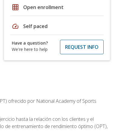
grid_on
Open enrollment
speed
Self paced
Have a question?
REQUEST INFO
We're here to help
CPT) ofrecido por National Academy of Sports
cicio hasta la relación con los clientes y el
elo de entrenamiento de rendimiento óptimo (OPT),