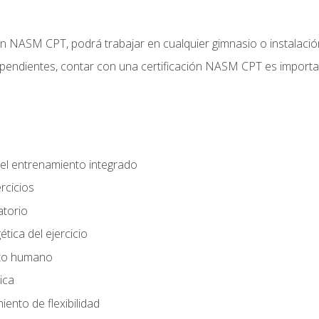
ción NASM CPT, podrá trabajar en cualquier gimnasio o instalaci
endientes, contar con una certificación NASM CPT es important
el entrenamiento integrado
rcicios
atorio
tica del ejercicio
nto humano
ica
ento de flexibilidad