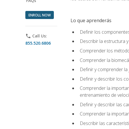
FAQs
ENROLL NOW
Lo que aprenderás
Definir los componente
phone
Call Us:
Describir la estructura 
855.520.6806
Comprender los métodos
Comprender la biomecán
Definir y comprender la 
Definir y describir los
Comprender la importanci
entrenamiento de velocid
Definir y describir las 
Comprender la importanc
Describir las característ