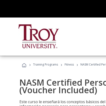
›
›
›
Training Programs
Fitness
NASM Certified Per
NASM Certified Perso
(Voucher Included)
Este curso le enseñará los conceptos básicos del