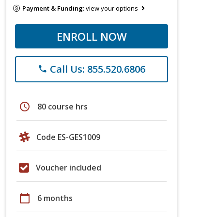
Payment & Funding:
view your options
ENROLL NOW
Call Us: 855.520.6806
phone
schedule
80 course hrs
Code ES-GES1009
Voucher included
calendar_today
6 months