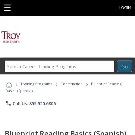
☰
LOGIN
Search
Go
Career
Training
›
›
›
Programs
Training Programs
Construction
Blueprint Reading
Basics (Spanish)
phone
Call Us: 855.520.6806
Blueprint Reading Basics (Spanish)