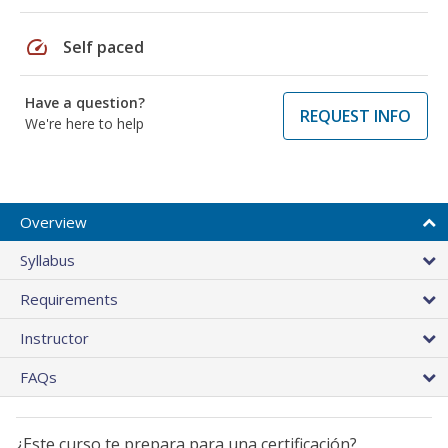
speed
Self paced
Have a question?
REQUEST INFO
We're here to help
Overview
Syllabus
Requirements
Instructor
FAQs
¿Este curso te prepara para una certificación?