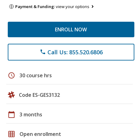
Payment & Funding:
view your options
ENROLL NOW
Call Us: 855.520.6806
phone
schedule
30 course hrs
Code ES-GES3132
calendar_today
3 months
grid_on
Open enrollment