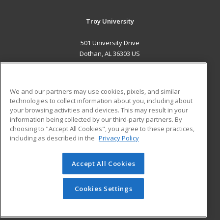
Troy University
501 University Drive
Dothan, AL 36303 US
MAIN CONTENT
Career Training
We and our partners may use cookies, pixels, and similar
technologies to collect information about you, including about
ADDITIONAL RESOURCES
your browsing activities and devices. This may result in your
information being collected by our third-party partners. By
Military
Student Blog
choosing to "Accept All Cookies", you agree to these practices,
Financial Assistance
including as described in the
Privacy Policy
Help
Accept All Cookies
© 2026 ed2go, a division of Cengage Learning. All rights
reserved. The material on this site cannot be reproduced or
redistributed unless you have obtained prior written
Cookies Settings
permission from Cengage Learning.
Privacy Policy