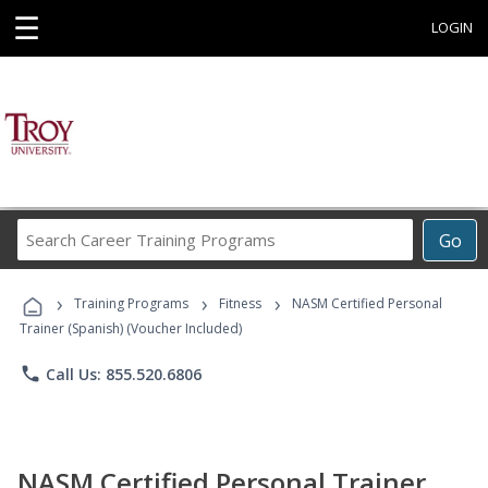
☰
LOGIN
Search
Go
Career
Training
›
›
›
Programs
Training Programs
Fitness
NASM Certified Personal
Trainer (Spanish) (Voucher Included)
phone
Call Us: 855.520.6806
NASM Certified Personal Trainer