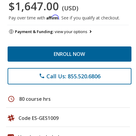
$1,647.00
(USD)
Affirm
Pay over time with
. See if you qualify at checkout.
Payment & Funding:
view your options
ENROLL NOW
Call Us: 855.520.6806
phone
schedule
80 course hrs
Code ES-GES1009