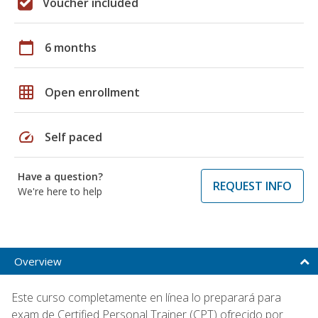
Voucher included
calendar_today
6 months
grid_on
Open enrollment
speed
Self paced
Have a question?
REQUEST INFO
We're here to help
Overview
Este curso completamente en línea lo preparará para
exam de Certified Personal Trainer (CPT) ofrecido por